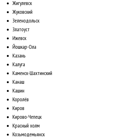
Жигулевск
Жуковский
Зеленодольск
Златоуст
Ижевск
Йошкар-Ола
Казань
Калуга
Каменск-Шахтинский
Канаш
Кашин
Королёв
Киров
Кирово-Чепецк
Красный холм
Козьмодемьянск