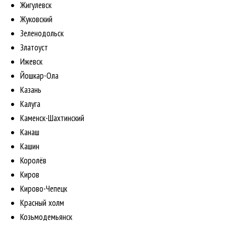
Жигулевск
Жуковский
Зеленодольск
Златоуст
Ижевск
Йошкар-Ола
Казань
Калуга
Каменск-Шахтинский
Канаш
Кашин
Королёв
Киров
Кирово-Чепецк
Красный холм
Козьмодемьянск